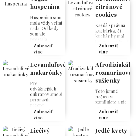
huspenina
citrónové
cookies
Huspeninu som
mala vždy veľmi
Každá správna
rada. Od kedy
kuchárka, či
som ale
kuchár by mal
prestala
bylinky pridávať
konzumovať
Zobraziť
Zobraziť
aj do varenia a
mäso, tento
viac
viac
pečenia. Ak
pokrm u nás
máte radi vôňu
upadol do
Levanduľové
Afrodiziakáln
levanduľky,
zabudnutia.
skúste tento
makarónky
rozmarínové
Napadlo ma
chutný recept
preto to skúsiť
sušienky
na cookies,
po vegánsky. A
Pre
alebo sušienky
ono sa to naozaj
odvážnejších
ktoré sú vhodné
Toto jemné
dá. Pravdaže
cukrárov sme si
ku čaju aj káve.
pečivo si
nechcem
pripravili
Určite vám
zamilujete a nie
porovnávať
recept
spríjemnia dlhé
len pre jeho
naozajsnú
Levanduľové
Zobraziť
Zobraziť
zimné ...
chuť ale aj pre
mäsovú
makarónky.
viac
viac
silné
huspeninu ...
Makarónky
afrodiziakálne
pochádzajú
Liečivý
Jedlé kvety
účinky
originálne z rúk
rozmarínu :).